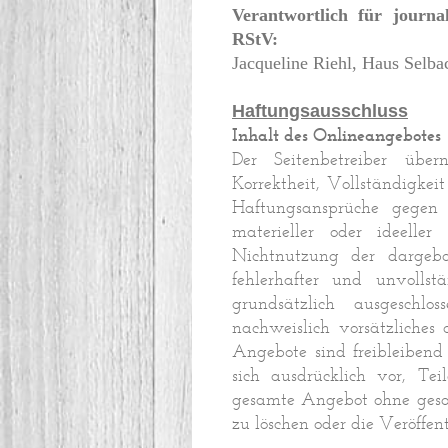
Verantwortlich für journal
RStV:
Jacqueline Riehl, Haus Selb
Haftungsausschluss
Inhalt des Onlineangebotes
Der Seitenbetreiber übe
Korrektheit, Vollständigkeit
Haftungsansprüche gegen 
materieller oder ideell
Nichtnutzung der dargeb
fehlerhafter und unvollst
grundsätzlich ausgeschlos
nachweislich vorsätzliches 
Angebote sind freibleibend 
sich ausdrücklich vor, Te
gesamte Angebot ohne geso
zu löschen oder die Veröffen