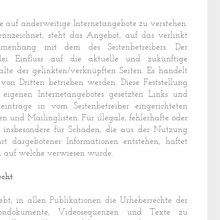
se auf anderweitige Internetangebote zu verstehen.
ennzeichnet, steht das Angebot, auf das verlinkt
mmenhang mit dem des Seitenbetreibers. Der
rlei Einfluss auf die aktuelle und zukünftige
lte der gelinkten/verknüpften Seiten. Es handelt
von Dritten betrieben werden. Diese Feststellung
s eigenen Internetangebotes gesetzten Links und
inträge in vom Seitenbetreiber eingerichteten
en und Mailinglisten. Für illegale, fehlerhafte oder
 insbesondere für Schäden, die aus der Nutzung
rt dargebotener Informationen entstehen, haftet
e, auf welche verwiesen wurde.
echt
rebt, in allen Publikationen die Urheberrechte der
Tondokumente, Videosequenzen und Texte zu