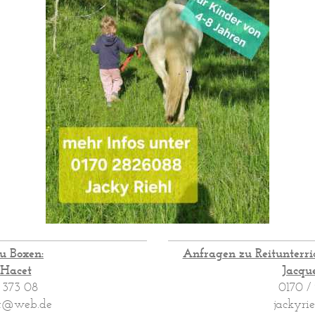
u Boxen
:
Anfragen zu Reitunterri
Hacet
Jacque
 373 08
0170 /
et@web.de
jackyr