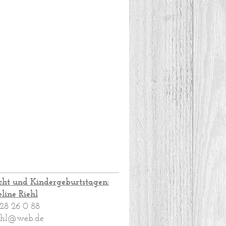
cht und Kindergeburtstagen:
line Riehl
 28 26 0 88
iehl@web.de